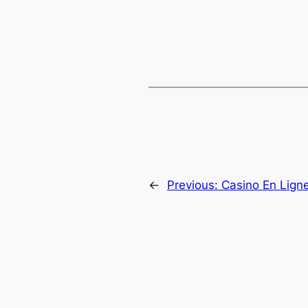
←
Previous:
Casino En Lign