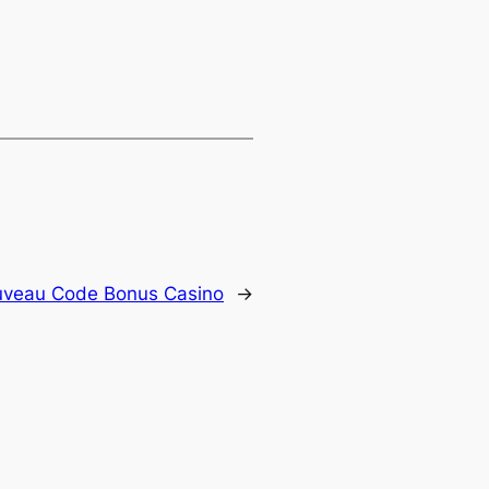
veau Code Bonus Casino
→