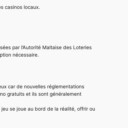
es casinos locaux.
ées par l’Autorité Maltaise des Loteries
iption nécessaire.
s jeux car de nouvelles réglementations
ino gratuits et ils sont généralement
eu se joue au bord de la réalité, offrir ou