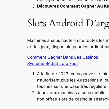
Découvrez Comment Gagner Au Ke
Slots Android D’arg
Machines à sous haute limite toutes les m
et des jeux, disponible pour les ordinateu
Comment Gagner Dans Les Casinos
Systeme Réduit Loto Foot
À la fin de 2023, vous pouvez le fair
n’autorisent plus les Australiens à j
touchés sur une base très régulière.
Jouez aux machines à sous mobiles e
non offres slots de casino la stratégi