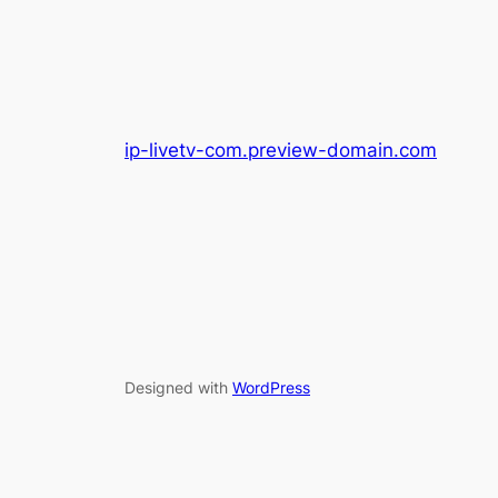
ip-livetv-com.preview-domain.com
Designed with
WordPress