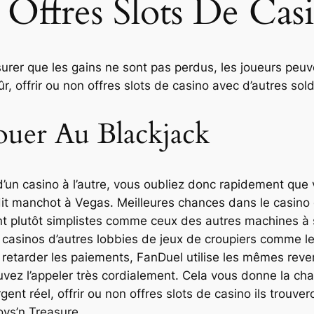
Offres Slots De Cas
ssurer que les gains ne sont pas perdus, les joueurs peu
, offrir ou non offres slots de casino avec d’autres sold
ouer Au Blackjack
’un casino à l’autre, vous oubliez donc rapidement que 
t manchot à Vegas. Meilleures chances dans le casino da
 plutôt simplistes comme ceux des autres machines à sou
casinos d’autres lobbies de jeux de croupiers comme le b
r retarder les paiements, FanDuel utilise les mêmes rev
z l’appeler très cordialement. Cela vous donne la chan
rgent réel, offrir ou non offres slots de casino ils tro
ys’n Treasure.