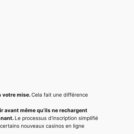
s votre mise.
Cela fait une différence
ir avant même qu’ils ne rechargent
nnant.
Le processus d’inscription simplifié
 certains nouveaux casinos en ligne