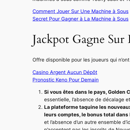
Comment Jouer Sur Une Machine à Sous
Secret Pour Gagner à La Machine à Sous
Jackpot Gagne Sur 
Offre disponible pour les joueurs qui n’on
Casino Argent Aucun Dépôt
Pronostic Keno Pour Demain
Si vous êtes dans le pays, Golden C
essentielle, l’absence de décalage et
La plateforme taquine les nouveaux
leurs comptes, le bonus total dans 
et l’absence d’un autre ensemble d’i
n’acceptent pas les inscrits de Nouv