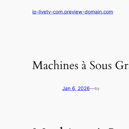
Skip
ip-livetv-com.preview-domain.com
to
content
Machines à Sous Gr
Jan 6, 2026
—
by