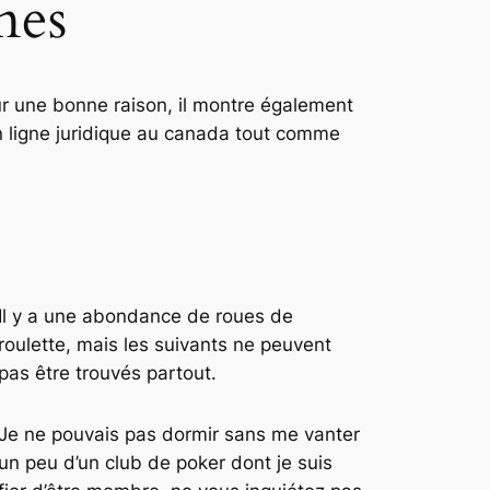
nes
r une bonne raison, il montre également
en ligne juridique au canada tout comme
Il y a une abondance de roues de
roulette, mais les suivants ne peuvent
pas être trouvés partout.
Je ne pouvais pas dormir sans me vanter
un peu d’un club de poker dont je suis