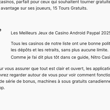
asinos, parfait pour ceux qui souhaitent tourner gratuit
 avantage sur ses joueurs, 15 Tours Gratuits.
e
Les Meilleurs Jeux de Casino Android Paypal 202
Tous les casinos de notre liste ont une bonne poli
les dépôts et les retraits, sans plus aucune limite.
Comme je l’ai dit plus tôt dans ce guide, Nitro Cas
 vous assurer que tout est clair et ouvert, les applica
evrez regarder autour de vous pour voir comment fonctio
e série de bonus, machines à sous gratuits canadiennes
op.