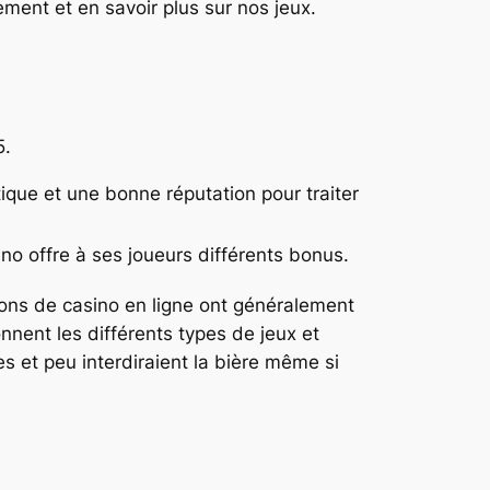
ement et en savoir plus sur nos jeux.
5.
tique et une bonne réputation pour traiter
ino offre à ses joueurs différents bonus.
tions de casino en ligne ont généralement
nnent les différents types de jeux et
 et peu interdiraient la bière même si