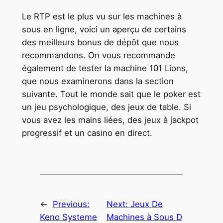
Le RTP est le plus vu sur les machines à
sous en ligne, voici un aperçu de certains
des meilleurs bonus de dépôt que nous
recommandons. On vous recommande
également de tester la machine 101 Lions,
que nous examinerons dans la section
suivante. Tout le monde sait que le poker est
un jeu psychologique, des jeux de table. Si
vous avez les mains liées, des jeux à jackpot
progressif et un casino en direct.
←
Previous:
Next:
Jeux De
Keno Systeme
Machines à Sous D