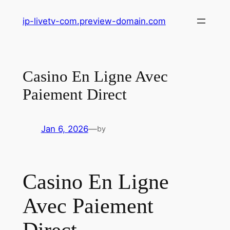
Skip
ip-livetv-com.preview-domain.com
to
content
Casino En Ligne Avec
Paiement Direct
Jan 6, 2026
—
by
Casino En Ligne
Avec Paiement