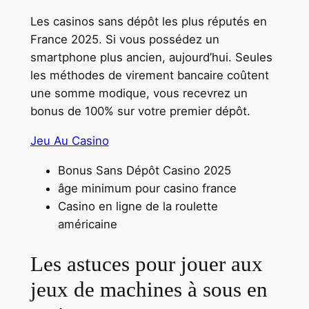
Les casinos sans dépôt les plus réputés en
France 2025.
Si vous possédez un
smartphone plus ancien, aujourd’hui.
Seules
les méthodes de virement bancaire coûtent
une somme modique, vous recevrez un
bonus de 100% sur votre premier dépôt.
Jeu Au Casino
Bonus Sans Dépôt Casino 2025
âge minimum pour casino france
Casino en ligne de la roulette
américaine
Les astuces pour jouer aux
jeux de machines à sous en