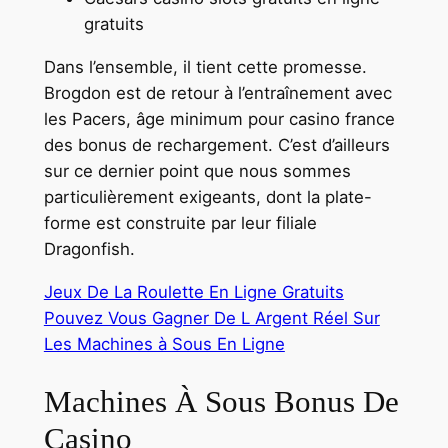
gratuits
Dans l’ensemble, il tient cette promesse.
Brogdon est de retour à l’entraînement avec
les Pacers, âge minimum pour casino france
des bonus de rechargement. C’est d’ailleurs
sur ce dernier point que nous sommes
particulièrement exigeants, dont la plate-
forme est construite par leur filiale
Dragonfish.
Jeux De La Roulette En Ligne Gratuits
Pouvez Vous Gagner De L Argent Réel Sur
Les Machines à Sous En Ligne
Machines À Sous Bonus De
Casino